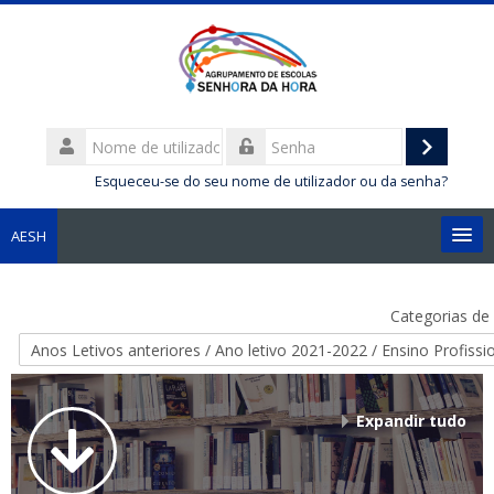
Nome
de
Entrar
Senha
utilizador
Esqueceu-se do seu nome de utilizador ou da senha?
AESH
Português - Portugal ‎(pt)‎
Categorias de d
Pesquisar
disciplinas
Sub
Expandir tudo