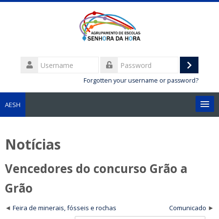
Username
Log
Password
Forgotten your username or password?
in
AESH
English ‎(en)‎
Notícias
Search
courses
Sub
Vencedores do concurso Grão a
Grão
Feira de minerais, fósseis e rochas
Comunicado