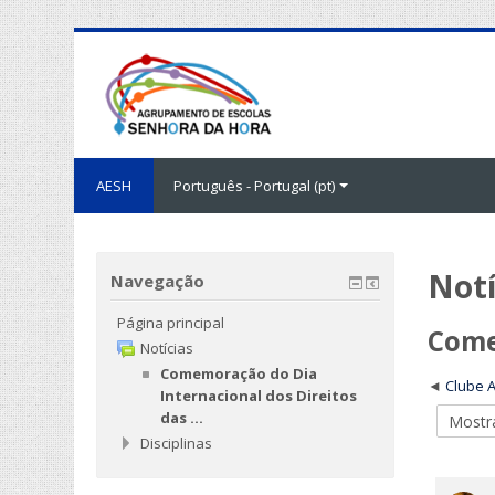
AESH
Português - Portugal ‎(pt)‎
Notí
Navegação
Página principal
Come
Notícias
Comemoração do Dia
Clube A
Internacional dos Direitos
das ...
Disciplinas