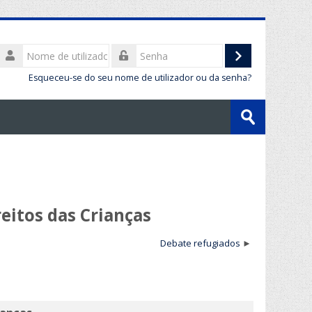
Nome
de
Entrar
Senha
utilizador
Esqueceu-se do seu nome de utilizador ou da senha?
Pesquisar
disciplinas
Submeter
eitos das Crianças
Debate refugiados