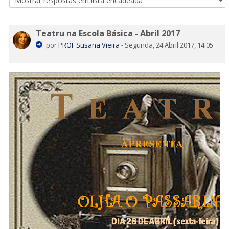
Teatru na Escola Básica - Abril 2017
por
PROF Susana Vieira
-
Segunda, 24 Abril 2017, 14:05