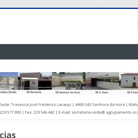
 Sede: Travessa José Frederico Laranjo | 4460-343 Senhora da Hora | Mat
 229 577 800 | Fax: 229 546 442 | E-mail: secretaria-sede@ agrupamento-sr
cias