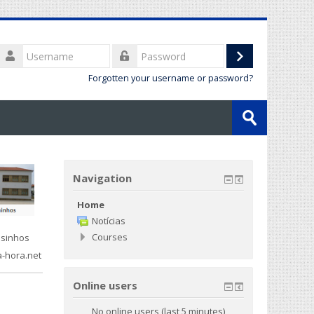
Username
Log
Password
Forgotten your username or password?
in
Search
courses
Submit
Navigation
Home
Notícias
Courses
osinhos
a-hora.net
Online users
No online users (last 5 minutes)