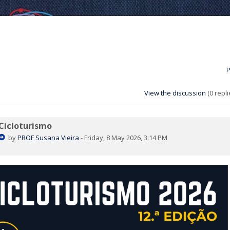
P
View the discussion
(0 repli
Cicloturismo
by
PROF Susana Vieira
-
Friday, 8 May 2026, 3:14 PM