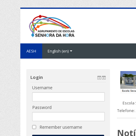
AESH
English ‎(en)‎
Login
Username
Escola
Password
Telefone:
Remember username
Notí